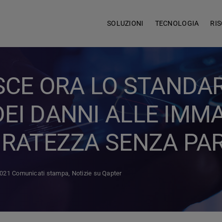
SOLUZIONI
TECNOLOGIA
RI
ISCE ORA LO STAND
EI DANNI ALLE IMMA
URATEZZA SENZA PAR
021 Comunicati stampa
,
Notizie su Qapter