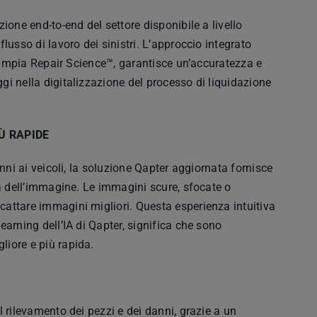
ione end-to-end del settore disponibile a livello
lusso di lavoro dei sinistri. L’approccio integrato
l’ampia Repair Science™, garantisce un’accuratezza e
i nella digitalizzazione del processo di liquidazione
Ù RAPIDE
nni ai veicoli, la soluzione Qapter aggiornata fornisce
tà dell’immagine. Le immagini scure, sfocate o
attare immagini migliori. Questa esperienza intuitiva
arning dell’IA di Qapter, significa che sono
iore e più rapida.
 rilevamento dei pezzi e dei danni, grazie a un