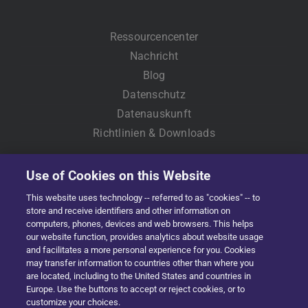
Ressourcencenter
Nachricht
Blog
Datenschutz
Datenauskunft
Richtlinien & Downloads
Use of Cookies on this Website
This website uses technology -- referred to as "cookies" -- to
store and receive identifiers and other information on
computers, phones, devices and web browsers. This helps
our website function, provides analytics about website usage
and facilitates a more personal experience for you. Cookies
Copyright © 2022 Solera | All Rights Reserved
may transfer information to countries other than where you
are located, including to the United States and countries in
Facebook
X
LinkedIn
YouTube
Instagram
Europe. Use the buttons to accept or reject cookies, or to
customize your choices.