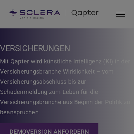
Skip
to
content
VERSICHERUNGEN
Mit Qapter wird künstliche Intelligenz (KI) in der
Versicherungsbranche Wirklichkeit – vom
Versicherungsabschluss bis zur
Schadenmeldung zum Leben für die
Versicherungsbranche aus Beginn der Politik zu
beanspruchen
DEMOVERSION ANFORDERN