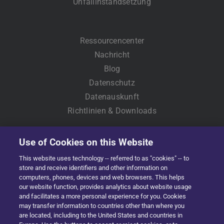
Unfallinstandsetzung
Ressourcencenter
Nachricht
Blog
Datenschutz
Datenauskunft
Richtlinien & Downloads
Use of Cookies on this Website
This website uses technology -- referred to as "cookies" -- to
store and receive identifiers and other information on
computers, phones, devices and web browsers. This helps
our website function, provides analytics about website usage
and facilitates a more personal experience for you. Cookies
Copyright © 2022 Solera | All Rights Reserved
may transfer information to countries other than where you
are located, including to the United States and countries in
Facebook
X
LinkedIn
YouTube
Instagram