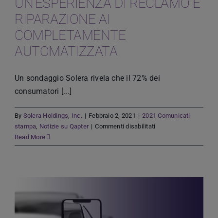
UN’ESPERIENZA DI RECLAMO E
RIPARAZIONE AI
COMPLETAMENTE
AUTOMATIZZATA
Un sondaggio Solera rivela che il 72% dei
consumatori [...]
By
Solera Holdings, Inc.
|
Febbraio 2, 2021
|
2021 Comunicati
su
stampa
,
Notizie su Qapter
|
Commenti disabilitati
I
Read More
CONSUMATORI
DESIDERANO
UN’ESPERIENZA
DI
RECLAMO
E
RIPARAZIONE