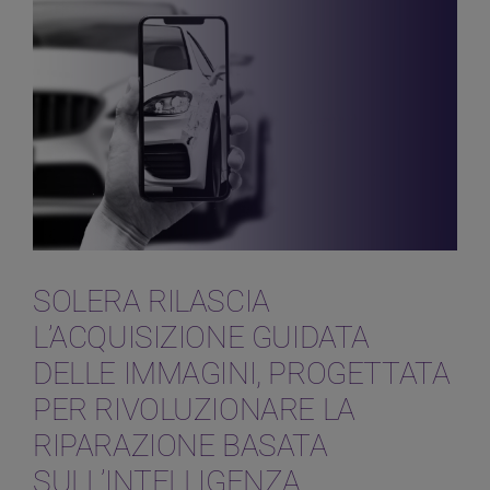
SOLERA RILASCIA
L’ACQUISIZIONE GUIDATA
DELLE IMMAGINI, PROGETTATA
PER RIVOLUZIONARE LA
RIPARAZIONE BASATA
SULL’INTELLIGENZA