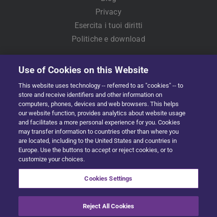
Privacy
Esercita i tuoi diritti
Politiche e download
Use of Cookies on this Website
This website uses technology -- referred to as "cookies" -- to
store and receive identifiers and other information on
computers, phones, devices and web browsers. This helps
our website function, provides analytics about website usage
and facilitates a more personal experience for you. Cookies
Copyright © 2022 Solera | All Rights Reserved
may transfer information to countries other than where you
are located, including to the United States and countries in
Facebook
X
LinkedIn
YouTube
Instagram
Europe. Use the buttons to accept or reject cookies, or to
customize your choices.
English
(
Inglese
)
Français
(
Francese
)
Cookies Settings
Deutsch
(
Tedesco
)
Italiano
Reject All Cookies